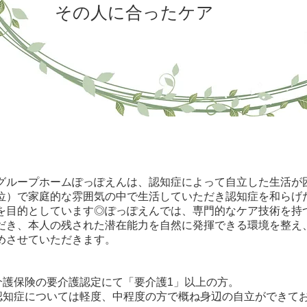
その人に合ったケア
グループホームぽっぽえんは、認知症によって自立した生活が
位）で家庭的な雰囲気の中で生活していただき認知症を和らげ
を目的としています◎ぽっぽえんでは、専門的なケア技術を持
だき、本人の残された潜在能力を自然に発揮できる環境を整え
めさせていただきます。
介護保険の要介護認定にて「要介護1」以上の方。
認知症については軽度、中程度の方で概ね身辺の自立ができて