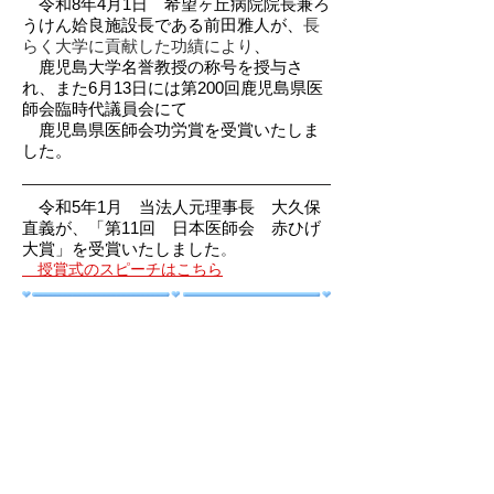
令和8年4月1日
希望ヶ丘病院院長兼ろ
うけん姶良施設長である前田雅人が、
長
らく大学に貢献した功績により
、
鹿児島大学名誉教授の称号を授与さ
れ、また6月13日には第200回鹿児島県医
師会臨時代議員会にて
鹿児島県医師会功労賞を受賞いたしま
した。
令和5年1月 当法人元理事長 大久保
直義が、「第11回 日本医師会 赤ひげ
大賞」を受賞いたしました
​。
授賞式のスピーチはこちら