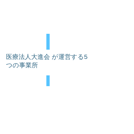
​医療法人大進会 が運営する5
つの事業所
希望ヶ丘病院
ろうけん姶良
Describe
your
image